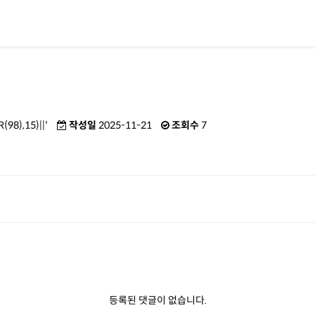
행
98),15)||'
작성일
2025-11-21
조회수
7
등록된 댓글이 없습니다.