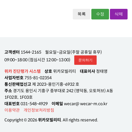
목록
수정
삭제
고객센터
1544-2165
월요일~금요일(주말 공휴일 휴무)
09:00~18:00 (점심시간 12:00~13:00)
문의하기
위카 진단평가 시스템
상호
위카모빌리티
대표이사
정태영
사업자번호
755-81-02354
통신판매업신고
제 2023-용인기흥-6932 호
주소
경기도 용인시 기흥구 중부대로 242 (영덕동, 오토허브) A동
1F02호, 1F03호
대표번호
031-548-4929
이메일
wecar@ wecar-m.co.kr
이용약관
개인정보처리방침
Copyright © 2026
위카모빌리티
. All rights reserved.