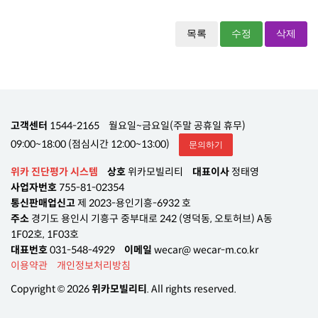
목록
수정
삭제
고객센터
1544-2165
월요일~금요일(주말 공휴일 휴무)
09:00~18:00 (점심시간 12:00~13:00)
문의하기
위카 진단평가 시스템
상호
위카모빌리티
대표이사
정태영
사업자번호
755-81-02354
통신판매업신고
제 2023-용인기흥-6932 호
주소
경기도 용인시 기흥구 중부대로 242 (영덕동, 오토허브) A동
1F02호, 1F03호
대표번호
031-548-4929
이메일
wecar@ wecar-m.co.kr
이용약관
개인정보처리방침
Copyright © 2026
위카모빌리티
. All rights reserved.