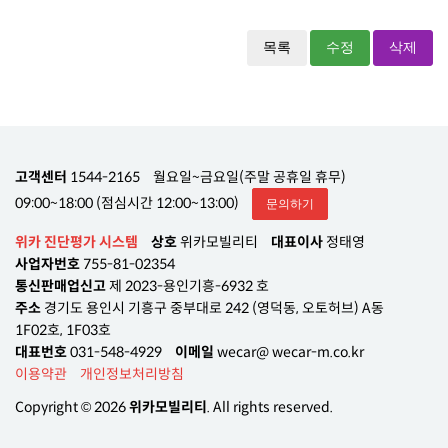
목록
수정
삭제
고객센터
1544-2165
월요일~금요일(주말 공휴일 휴무)
09:00~18:00 (점심시간 12:00~13:00)
문의하기
위카 진단평가 시스템
상호
위카모빌리티
대표이사
정태영
사업자번호
755-81-02354
통신판매업신고
제 2023-용인기흥-6932 호
주소
경기도 용인시 기흥구 중부대로 242 (영덕동, 오토허브) A동
1F02호, 1F03호
대표번호
031-548-4929
이메일
wecar@ wecar-m.co.kr
이용약관
개인정보처리방침
Copyright © 2026
위카모빌리티
. All rights reserved.