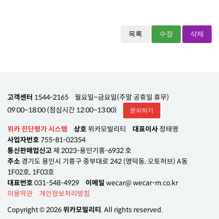
목록
수정
삭제
고객센터
1544-2165
월요일~금요일(주말 공휴일 휴무)
09:00~18:00 (점심시간 12:00~13:00)
문의하기
위카 진단평가 시스템
상호
위카모빌리티
대표이사
정태영
사업자번호
755-81-02354
통신판매업신고
제 2023-용인기흥-6932 호
주소
경기도 용인시 기흥구 중부대로 242 (영덕동, 오토허브) A동
1F02호, 1F03호
대표번호
031-548-4929
이메일
wecar@ wecar-m.co.kr
이용약관
개인정보처리방침
Copyright © 2026
위카모빌리티
. All rights reserved.