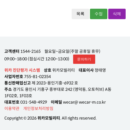
목록
수정
삭제
고객센터
1544-2165
월요일~금요일(주말 공휴일 휴무)
09:00~18:00 (점심시간 12:00~13:00)
문의하기
위카 진단평가 시스템
상호
위카모빌리티
대표이사
정태영
사업자번호
755-81-02354
통신판매업신고
제 2023-용인기흥-6932 호
주소
경기도 용인시 기흥구 중부대로 242 (영덕동, 오토허브) A동
1F02호, 1F03호
대표번호
031-548-4929
이메일
wecar@ wecar-m.co.kr
이용약관
개인정보처리방침
Copyright © 2026
위카모빌리티
. All rights reserved.