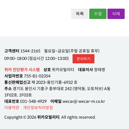
목록
수정
삭제
고객센터
1544-2165
월요일~금요일(주말 공휴일 휴무)
09:00~18:00 (점심시간 12:00~13:00)
문의하기
위카 진단평가 시스템
상호
위카모빌리티
대표이사
정태영
사업자번호
755-81-02354
통신판매업신고
제 2023-용인기흥-6932 호
주소
경기도 용인시 기흥구 중부대로 242 (영덕동, 오토허브) A동
1F02호, 1F03호
대표번호
031-548-4929
이메일
wecar@ wecar-m.co.kr
이용약관
개인정보처리방침
Copyright © 2026
위카모빌리티
. All rights reserved.