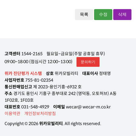
목록
수정
삭제
고객센터
1544-2165
월요일~금요일(주말 공휴일 휴무)
09:00~18:00 (점심시간 12:00~13:00)
문의하기
위카 진단평가 시스템
상호
위카모빌리티
대표이사
정태영
사업자번호
755-81-02354
통신판매업신고
제 2023-용인기흥-6932 호
주소
경기도 용인시 기흥구 중부대로 242 (영덕동, 오토허브) A동
1F02호, 1F03호
대표번호
031-548-4929
이메일
wecar@ wecar-m.co.kr
이용약관
개인정보처리방침
Copyright © 2026
위카모빌리티
. All rights reserved.