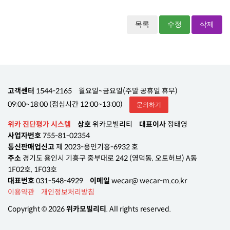
목록
수정
삭제
고객센터
1544-2165
월요일~금요일(주말 공휴일 휴무)
09:00~18:00 (점심시간 12:00~13:00)
문의하기
위카 진단평가 시스템
상호
위카모빌리티
대표이사
정태영
사업자번호
755-81-02354
통신판매업신고
제 2023-용인기흥-6932 호
주소
경기도 용인시 기흥구 중부대로 242 (영덕동, 오토허브) A동
1F02호, 1F03호
대표번호
031-548-4929
이메일
wecar@ wecar-m.co.kr
이용약관
개인정보처리방침
Copyright © 2026
위카모빌리티
. All rights reserved.