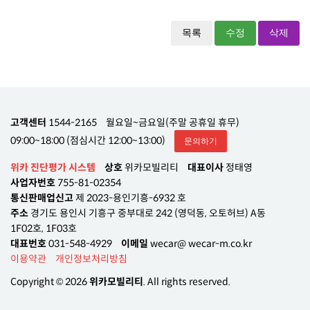
목록
수정
삭제
고객센터
1544-2165
월요일~금요일(주말 공휴일 휴무)
09:00~18:00 (점심시간 12:00~13:00)
문의하기
위카 진단평가 시스템
상호
위카모빌리티
대표이사
정태영
사업자번호
755-81-02354
통신판매업신고
제 2023-용인기흥-6932 호
주소
경기도 용인시 기흥구 중부대로 242 (영덕동, 오토허브) A동
1F02호, 1F03호
대표번호
031-548-4929
이메일
wecar@ wecar-m.co.kr
이용약관
개인정보처리방침
Copyright © 2026
위카모빌리티
. All rights reserved.