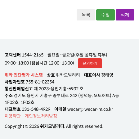
목록
수정
삭제
고객센터
1544-2165
월요일~금요일(주말 공휴일 휴무)
09:00~18:00 (점심시간 12:00~13:00)
문의하기
위카 진단평가 시스템
상호
위카모빌리티
대표이사
정태영
사업자번호
755-81-02354
통신판매업신고
제 2023-용인기흥-6932 호
주소
경기도 용인시 기흥구 중부대로 242 (영덕동, 오토허브) A동
1F02호, 1F03호
대표번호
031-548-4929
이메일
wecar@ wecar-m.co.kr
이용약관
개인정보처리방침
Copyright © 2026
위카모빌리티
. All rights reserved.