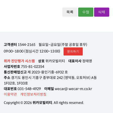
목록
수정
삭제
고객센터
1544-2165
월요일~금요일(주말 공휴일 휴무)
09:00~18:00 (점심시간 12:00~13:00)
문의하기
위카 진단평가 시스템
상호
위카모빌리티
대표이사
정태영
사업자번호
755-81-02354
통신판매업신고
제 2023-용인기흥-6932 호
주소
경기도 용인시 기흥구 중부대로 242 (영덕동, 오토허브) A동
1F02호, 1F03호
대표번호
031-548-4929
이메일
wecar@ wecar-m.co.kr
이용약관
개인정보처리방침
Copyright © 2026
위카모빌리티
. All rights reserved.