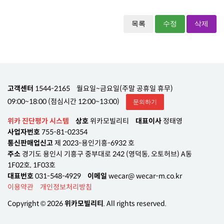
목록
수정
삭제
고객센터
1544-2165
월요일~금요일(주말 공휴일 휴무)
09:00~18:00 (점심시간 12:00~13:00)
문의하기
위카 진단평가 시스템
상호
위카모빌리티
대표이사
정태영
사업자번호
755-81-02354
통신판매업신고
제 2023-용인기흥-6932 호
주소
경기도 용인시 기흥구 중부대로 242 (영덕동, 오토허브) A동
1F02호, 1F03호
대표번호
031-548-4929
이메일
wecar@ wecar-m.co.kr
이용약관
개인정보처리방침
Copyright © 2026
위카모빌리티
. All rights reserved.