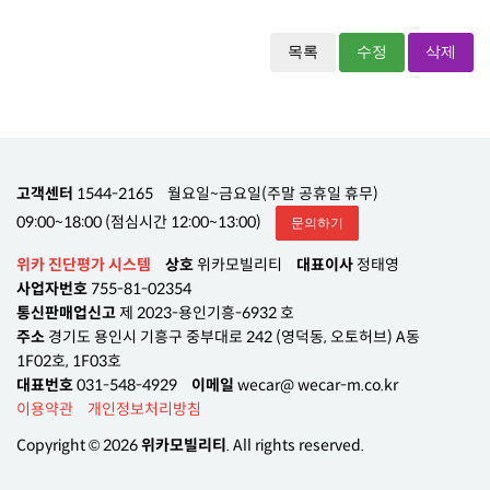
목록
수정
삭제
고객센터
1544-2165
월요일~금요일(주말 공휴일 휴무)
09:00~18:00 (점심시간 12:00~13:00)
문의하기
위카 진단평가 시스템
상호
위카모빌리티
대표이사
정태영
사업자번호
755-81-02354
통신판매업신고
제 2023-용인기흥-6932 호
주소
경기도 용인시 기흥구 중부대로 242 (영덕동, 오토허브) A동
1F02호, 1F03호
대표번호
031-548-4929
이메일
wecar@ wecar-m.co.kr
이용약관
개인정보처리방침
Copyright © 2026
위카모빌리티
. All rights reserved.