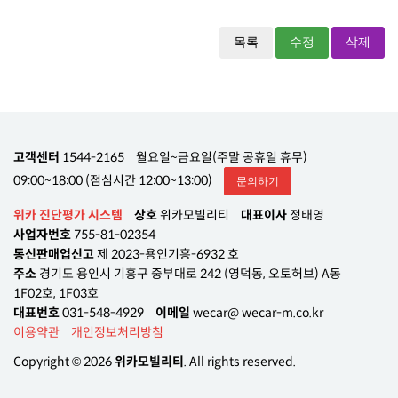
목록
수정
삭제
고객센터
1544-2165
월요일~금요일(주말 공휴일 휴무)
09:00~18:00 (점심시간 12:00~13:00)
문의하기
위카 진단평가 시스템
상호
위카모빌리티
대표이사
정태영
사업자번호
755-81-02354
통신판매업신고
제 2023-용인기흥-6932 호
주소
경기도 용인시 기흥구 중부대로 242 (영덕동, 오토허브) A동
1F02호, 1F03호
대표번호
031-548-4929
이메일
wecar@ wecar-m.co.kr
이용약관
개인정보처리방침
Copyright © 2026
위카모빌리티
. All rights reserved.