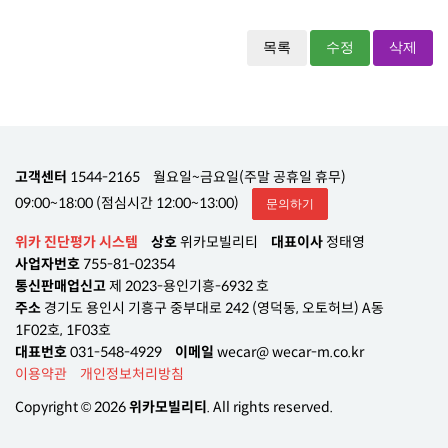
목록
수정
삭제
고객센터
1544-2165
월요일~금요일(주말 공휴일 휴무)
09:00~18:00 (점심시간 12:00~13:00)
문의하기
위카 진단평가 시스템
상호
위카모빌리티
대표이사
정태영
사업자번호
755-81-02354
통신판매업신고
제 2023-용인기흥-6932 호
주소
경기도 용인시 기흥구 중부대로 242 (영덕동, 오토허브) A동
1F02호, 1F03호
대표번호
031-548-4929
이메일
wecar@ wecar-m.co.kr
이용약관
개인정보처리방침
Copyright © 2026
위카모빌리티
. All rights reserved.