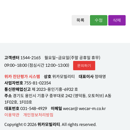
목록
수정
삭제
고객센터
1544-2165
월요일~금요일(주말 공휴일 휴무)
09:00~18:00 (점심시간 12:00~13:00)
문의하기
위카 진단평가 시스템
상호
위카모빌리티
대표이사
정태영
사업자번호
755-81-02354
통신판매업신고
제 2023-용인기흥-6932 호
주소
경기도 용인시 기흥구 중부대로 242 (영덕동, 오토허브) A동
1F02호, 1F03호
대표번호
031-548-4929
이메일
wecar@ wecar-m.co.kr
이용약관
개인정보처리방침
Copyright © 2026
위카모빌리티
. All rights reserved.